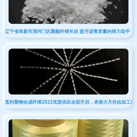
辽宁省阜新市清河门区聚酯纤维长丝 提升沥青质量的得力助手
垦利塑钢合成纤维2022优质供应全面开启，承接大方价由加工